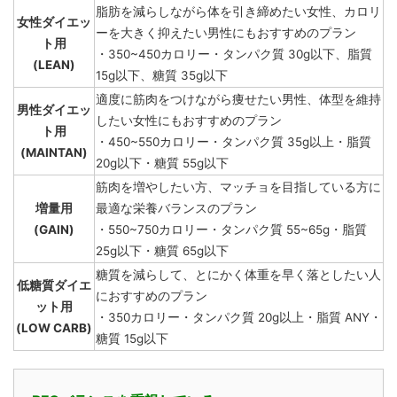
脂肪を減らしながら体を引き締めたい女性、カロリ
女性ダイエッ
ーを大きく抑えたい男性にもおすすめのプラン
ト用
・350~450カロリー・タンパク質 30g以下、脂質
(LEAN)
15g以下、糖質 35g以下
適度に筋肉をつけながら痩せたい男性、体型を維持
男性ダイエッ
したい女性にもおすすめのプラン
ト用
・450~550カロリー・タンパク質 35g以上・脂質
(MAINTAN)
20g以下・糖質 55g以下
筋肉を増やしたい方、マッチョを目指している方に
増量用
最適な栄養バランスのプラン
(GAIN)
・550~750カロリー・タンパク質 55~65g・脂質
25g以下・糖質 65g以下
糖質を減らして、とにかく体重を早く落としたい人
低糖質ダイエ
におすすめのプラン
ット用
・350カロリー・タンパク質 20g以上・脂質 ANY・
(LOW CARB)
糖質 15g以下