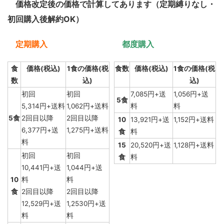
価格改定後の価格で計算してあります（定期縛りなし・
初回購入後解約OK）
定期購入
都度購入
食
価格(税込)
1食の価格(税
食数
価格(税込)
1食の価格(税
数
込)
込)
初回
初回
7,085円+送
1,056円+送
5食
5,314円+送料
1,062円+送料
料
料
5食
2回目以降
2回目以降
10
13,921円+送
1,152円+送料
6,377円+送
1,275円+送料
食
料
料
15
20,520円+送
1,128円+送料
初回
初回
食
料
10,441円+送
1,044円+送
10
料
料
食
2回目以降
2回目以降
12,529円+送
1,2530円+送
料
料